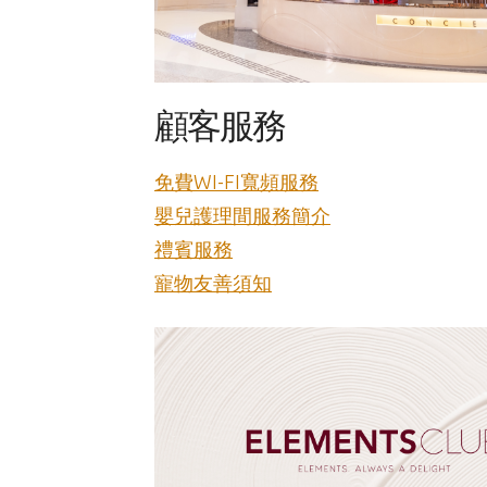
顧客服務
免費WI-FI寬頻服務
嬰兒護理間服務簡介
禮賓服務
寵物友善須知