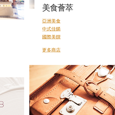
美食薈萃
亞洲美食
中式佳餚
國際美饌
更多商店