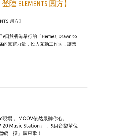
aft」登陸 ELEMENTS 圓方】
MENTS 圓方】
香港舉行的「Hermès, Drawn to
線條的無窮力量，投入互動工作坊，讓想
Live現場， MOOV依然最聽你心。
0 Music Station」， 9組音樂單位
起繼續「撐」廣東歌！