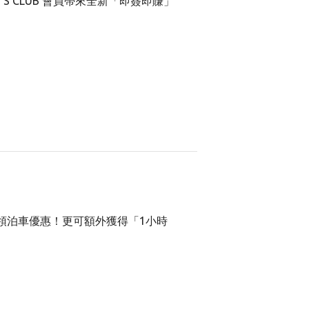
ENTS CLUB 會員帶來全新「即簽即賺」
。
領泊車優惠！更可額外獲得「1小時