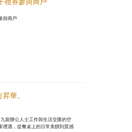
及電子禮券參與商戶
券參與商戶
圓方昇華。
— 西九龍辦公人士工作與生活交匯的空
列獨家禮遇，從餐桌上的日常美饌到質感