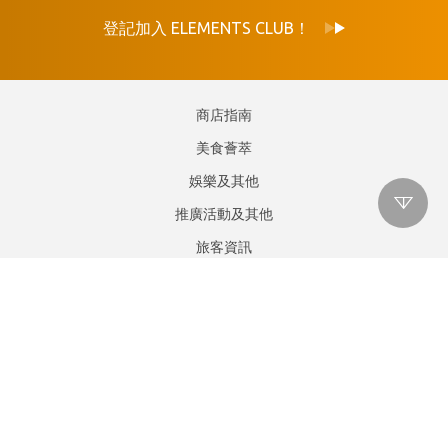
登記加入 ELEMENTS CLUB！
商店指南
美食薈萃
娛樂及其他
推廣活動及其他
旅客資訊
位置與泊車
顧客服務
關於ELEMENTS圓方
九龍尖沙咀柯士甸道西一號
服務熱線 :
27355234
租賃熱線 :
29659068