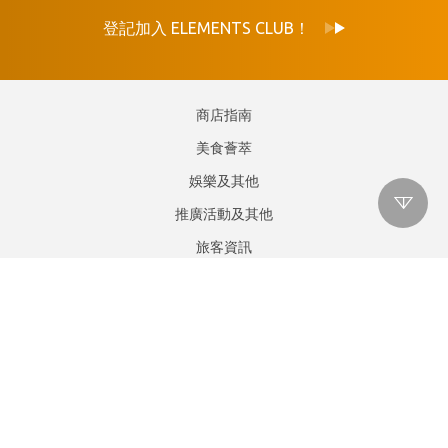
登記加入 ELEMENTS CLUB！
商店指南
美食薈萃
娛樂及其他
推廣活動及其他
旅客資訊
位置與泊車
顧客服務
關於ELEMENTS圓方
九龍尖沙咀柯士甸道西一號
服務熱線 :
27355234
租賃熱線 :
29659068