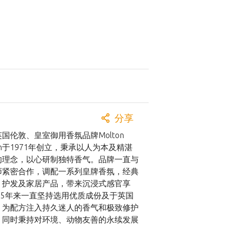
分享
国伦敦、皇室御用香氛品牌Molton
wn于1971年创立，秉承以人为本及精湛
的理念，以心研制独特香气。品牌一直与
师紧密合作，调配一系列皇牌香氛，经典
、护发及家居产品，带来沉浸式感官享
 55年来一直坚持选用优质成份及于英国
，为配方注入持久迷人的香气和极致修护
，同时秉持对环境、动物友善的永续发展