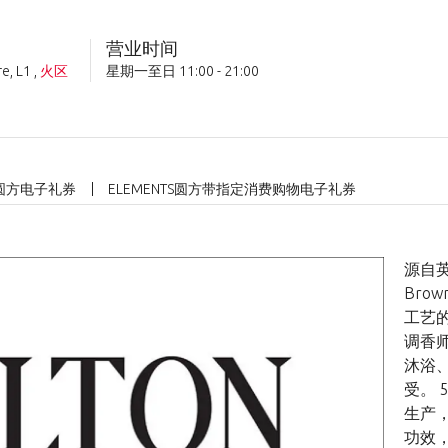
营业时间
e, L1
,
火区
星期一至日 11:00 - 21:00
S 圆方电子礼券
ELEMENTS圆方带指定消费购物电子礼券
源自英
Bro
工艺
调香
沐浴
受。
生产
功效