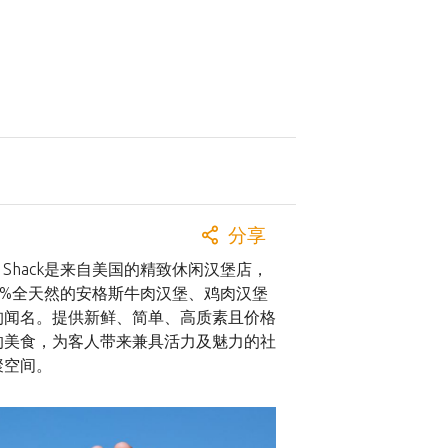
分享
ke Shack是来自美国的精致休闲汉堡店，
00%全天然的安格斯牛肉汉堡、鸡肉汉堡
狗闻名。提供新鲜、简单、高质素且价格
的美食，为客人带来兼具活力及魅力的社
聚空间。