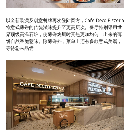
以全新装潢及创意餐牌再次登陆圆方，Cafe Deco Pizzeria
将意式薄饼的传统滋味提升至更高层次。餐厅特别采用世
界顶级高温石炉，使薄饼烤焗时受热更加均匀，出来的薄
饼自然香脆惹味。除薄饼外，菜单上还有多款意式美馔，
等待您来品尝！